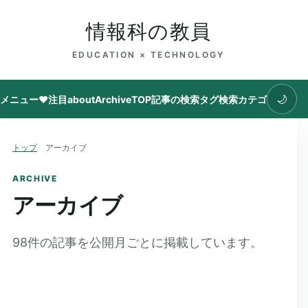
情報科の教員
EDUCATION × TECHNOLOGY
🌙
メニュー
♥注目
about
Archive
TOP
記事の検索
タグ
検索
カテゴリ
トップ
アーカイブ
ARCHIVE
アーカイブ
98
件の記事を公開月ごとに掲載しています。