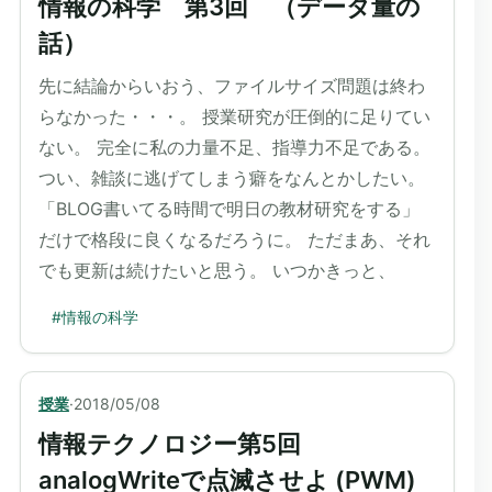
情報の科学 第3回 （データ量の
話）
先に結論からいおう、ファイルサイズ問題は終わ
らなかった・・・。 授業研究が圧倒的に足りてい
ない。 完全に私の力量不足、指導力不足である。
つい、雑談に逃げてしまう癖をなんとかしたい。
「BLOG書いてる時間で明日の教材研究をする」
だけで格段に良くなるだろうに。 ただまあ、それ
でも更新は続けたいと思う。 いつかきっと、
#
情報の科学
授業
·
2018/05/08
情報テクノロジー第5回
analogWriteで点滅させよ (PWM)