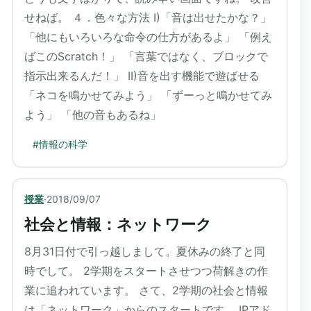
せねば。 ４．色々な方法 I)「音は出せたかな？」
「他にもいろいろな命令の仕方があるよ」 「例え
ばこのScratch！」 「言葉ではなく、ブロックで
指示出来るんだ！」 II)音を出す機能で遊ばせる
「ネコを鳴かせてみよう」 「ずーっと鳴かせてみ
よう」 「他の音もあるね」
#
情報の科学
授業
·
2018/09/07
社会と情報：ネットワーク
8月31日付で引っ越しまして。夏休みの終了と同
時でして。 2学期をスタートさせつつ荷解きの作
業に追われています。 さて、2学期の社会と情報
は「ネットワーク」からのスタートです。 IPアド