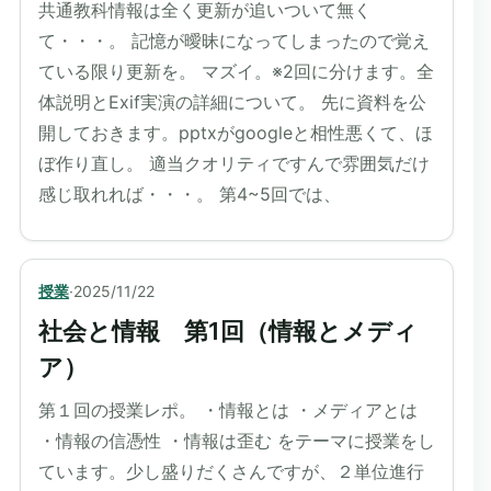
共通教科情報は全く更新が追いついて無く
て・・・。 記憶が曖昧になってしまったので覚え
ている限り更新を。 マズイ。※2回に分けます。全
体説明とExif実演の詳細について。 先に資料を公
開しておきます。pptxがgoogleと相性悪くて、ほ
ぼ作り直し。 適当クオリティですんで雰囲気だけ
感じ取れれば・・・。 第4~5回では、
授業
·
2025/11/22
社会と情報 第1回（情報とメディ
ア）
第１回の授業レポ。 ・情報とは ・メディアとは
・情報の信憑性 ・情報は歪む をテーマに授業をし
ています。少し盛りだくさんですが、２単位進行