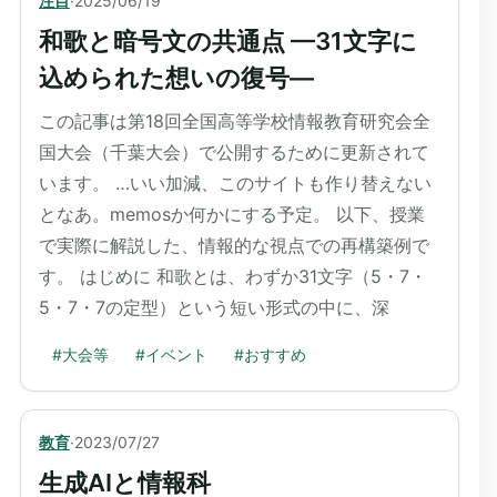
注目
·
2025/06/19
和歌と暗号文の共通点 —31文字に
込められた想いの復号—
この記事は第18回全国高等学校情報教育研究会全
国大会（千葉大会）で公開するために更新されて
います。 …いい加減、このサイトも作り替えない
となあ。memosか何かにする予定。 以下、授業
で実際に解説した、情報的な視点での再構築例で
す。 はじめに 和歌とは、わずか31文字（5・7・
5・7・7の定型）という短い形式の中に、深
#
大会等
#
イベント
#
おすすめ
教育
·
2023/07/27
生成AIと情報科