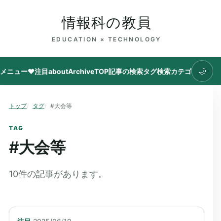
情報科の教員
EDUCATION × TECHNOLOGY
🌙
メニュー
♥注目
about
Archive
TOP
記事の検索
タグ
検索
カテゴリ
トップ
タグ
#大会等
TAG
#
大会等
10
件の記事があります。