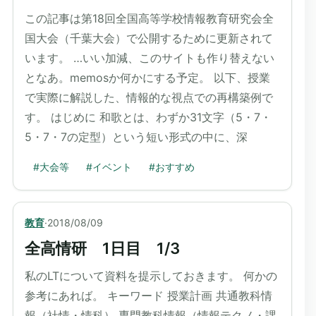
この記事は第18回全国高等学校情報教育研究会全
国大会（千葉大会）で公開するために更新されて
います。 …いい加減、このサイトも作り替えない
となあ。memosか何かにする予定。 以下、授業
で実際に解説した、情報的な視点での再構築例で
す。 はじめに 和歌とは、わずか31文字（5・7・
5・7・7の定型）という短い形式の中に、深
#
大会等
#
イベント
#
おすすめ
教育
·
2018/08/09
全高情研 1日目 1/3
私のLTについて資料を提示しておきます。 何かの
参考にあれば。 キーワード 授業計画 共通教科情
報（社情・情科） 専門教科情報（情報テクノ・課