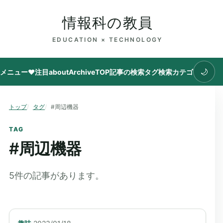
情報科の教員
EDUCATION × TECHNOLOGY
🌙
メニュー
♥注目
about
Archive
TOP
記事の検索
タグ
検索
カテゴリ
トップ
タグ
#周辺機器
TAG
#
周辺機器
5
件の記事があります。