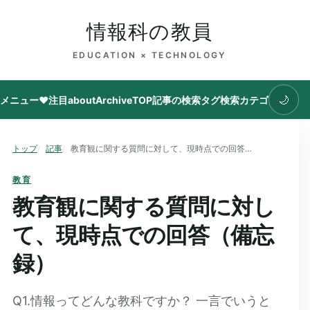
情報科の教員
EDUCATION × TECHNOLOGY
🌙
メニュー
♥注目
about
Archive
TOP
記事の検索
タグ
検索
カテゴリ
トップ
記事
教育観に関する質問に対して、現時点での回答（備忘録）
教育
教育観に関する質問に対し
て、現時点での回答（備忘
録）
Q1.情報ってどんな教科ですか？ 一言でいうと