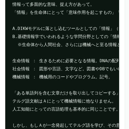
情報って多面的な意味、捉え方があって。

「情報」を生命体にとって「意味作用を起こすもの」「意味
A.DIKWモデルに落とし込むツールとしての「情報」（従来
B.基礎情報学でいわれるような学問分野としての「情報」。
	※生命体から人間社会、さらには機械へと至る情報という概念を、文理融合的に捉え直す学問分野。

生命情報 ： 生きるために必要となる情報。DNAの配列とか
社会情報 ： 図形や言語、文字など。図書やDBでもいい。
機械情報 ： 機械用のコードやプログラム。記号。

「ある単語列を含む文章だけを取り出してコピーする」とい
テルグ語文献はＡにとって機械情報に他なりません。

人工知能にとっての言語処理も基本的に同じことです。

しかし、もしＡが一念発起してテルグ語を学び、その意味を