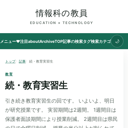
情報科の教員
EDUCATION × TECHNOLOGY
🌙
メニュー
♥注目
about
Archive
TOP
記事の検索
タグ
検索
カテゴリ
トップ
記事
続・教育実習生
教育
続・教育実習生
引き続き教育実習生の回です。 いよいよ、明日
が研究授業です。 実習期間は2週間。 1週間目は
保護者面談期間により授業削減。 2週間目は県民