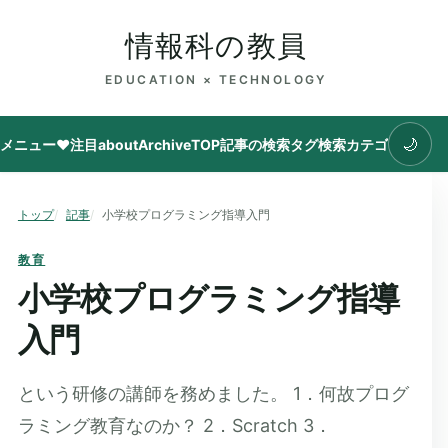
情報科の教員
EDUCATION × TECHNOLOGY
🌙
メニュー
♥注目
about
Archive
TOP
記事の検索
タグ
検索
カテゴリ
トップ
記事
小学校プログラミング指導入門
教育
小学校プログラミング指導
入門
という研修の講師を務めました。 1．何故プログ
ラミング教育なのか？ 2．Scratch 3．