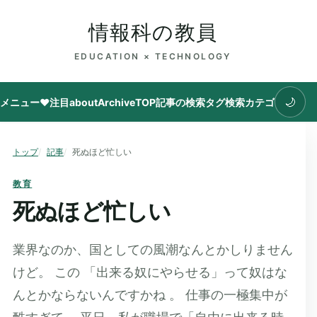
情報科の教員
EDUCATION × TECHNOLOGY
🌙
メニュー
♥注目
about
Archive
TOP
記事の検索
タグ
検索
カテゴリ
トップ
記事
死ぬほど忙しい
教育
死ぬほど忙しい
業界なのか、国としての風潮なんとかしりません
けど。 この 「出来る奴にやらせる」って奴はな
んとかならないんですかね 。 仕事の一極集中が