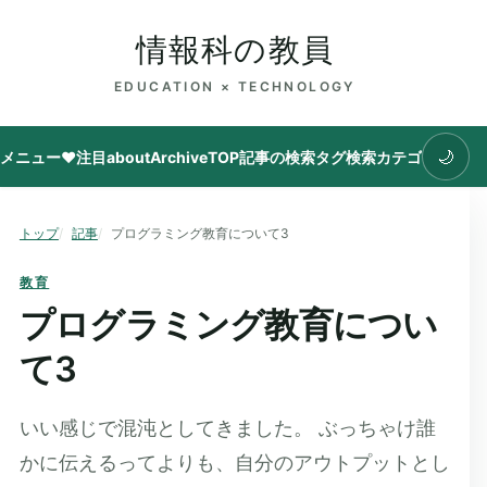
情報科の教員
EDUCATION × TECHNOLOGY
🌙
メニュー
♥注目
about
Archive
TOP
記事の検索
タグ
検索
カテゴリ
トップ
記事
プログラミング教育について3
教育
プログラミング教育につい
て3
いい感じで混沌としてきました。 ぶっちゃけ誰
かに伝えるってよりも、自分のアウトプットとし