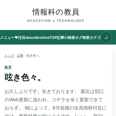
情報科の教員
EDUCATION × TECHNOLOGY
🌙
メニュー
♥注目
about
Archive
TOP
記事の検索
タグ
検索
カテゴリ
トップ
記事
呟き色々。
教育
呟き色々。
お久しぶりです。生きております。 最近は別口
のWeb更新に追われ、コチラを全く更新できて
おらず。 例によって、8月前後の全高情研付近に