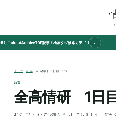
🌙
♥注目
about
Archive
TOP
記事の検索
タグ
検索
カテゴリ
トップ
記事
全高情研 1日目 1/3
教育
全高情研 1日目
私のLTについて資料を提示しておきます。 何か