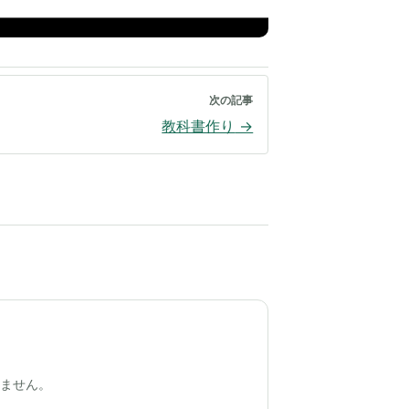
次の記事
教科書作り
→
きません。