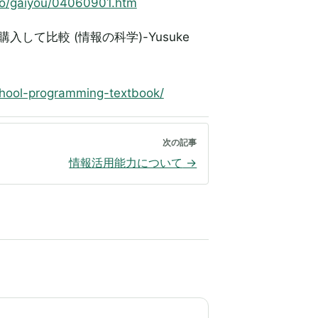
ho/gaiyou/04060901.htm
て比較 (情報の科学)-Yusuke
chool-programming-textbook/
次の記事
情報活用能力について
→