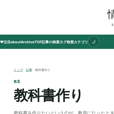
🌙
♥注目
about
Archive
TOP
記事の検索
タグ
検索
カテゴリ
トップ
記事
教科書作り
教育
教科書作り
教科書を作りたいというのが、教員になったとき