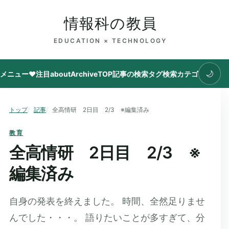
情報科の教員
EDUCATION × TECHNOLOGY
🌙
メニュー
♥注目
about
Archive
TOP
記事の検索
タグ
検索
カテゴリ
トップ
記事
全高情研 2日目 2/3 ※編集済み
教育
全高情研 2日目 2/3 ※
編集済み
自身の発表を終えました。 時間、全然足りませ
んでした・・・。 語りたいことが多すぎて、分