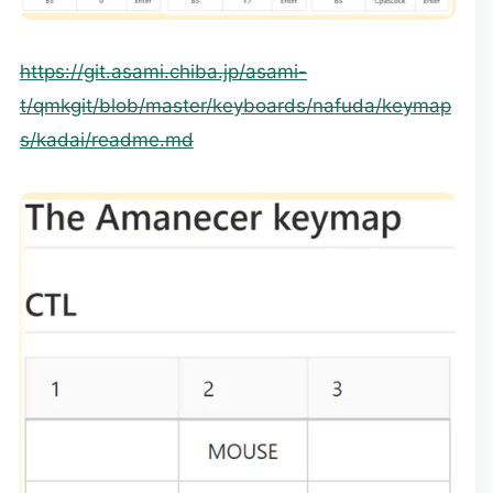
https://git.asami.chiba.jp/asami-
t/qmkgit/blob/master/keyboards/nafuda/keymap
s/kadai/readme.md