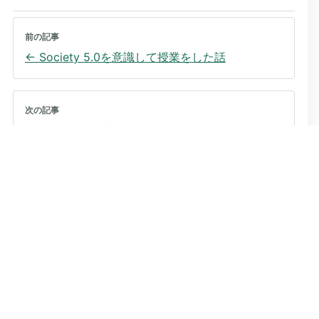
前の記事
←
Society 5.0を意識して授業をした話
次の記事
情報の科学・人力ソート
→
X
Facebook
記事を共有
コメント
コメントを読み込んでいます…
コメントを投稿する
ウェブサイト
お名前とコメントを入力してください。HTMLは使用で