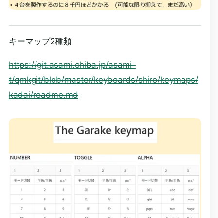
キーマップ2種類
https://git.asami.chiba.jp/asami-
t/qmkgit/blob/master/keyboards/shiro/keymaps/
kadai/readme.md