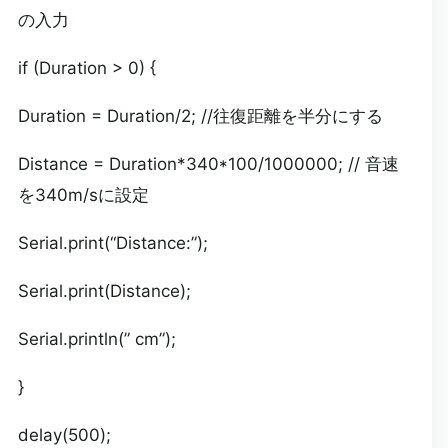
の入力
if (Duration > 0) {
Duration = Duration/2; //往復距離を半分にする
Distance = Duration*340*100/1000000; // 音速
を340m/sに設定
Serial.print(“Distance:”);
Serial.print(Distance);
Serial.println(” cm”);
}
delay(500);