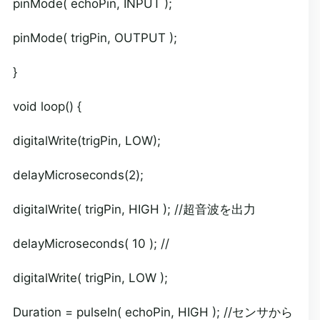
pinMode( echoPin, INPUT );
pinMode( trigPin, OUTPUT );
}
void loop() {
digitalWrite(trigPin, LOW);
delayMicroseconds(2);
digitalWrite( trigPin, HIGH ); //超音波を出力
delayMicroseconds( 10 ); //
digitalWrite( trigPin, LOW );
Duration = pulseIn( echoPin, HIGH ); //センサから