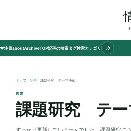
🌙
♥注目
about
Archive
TOP
記事の検索
タグ
検索
カテゴリ
トップ
記事
課題研究 テーマ決め
授業
課題研究 テー
すっかり更新していませんでした。課題研究につ