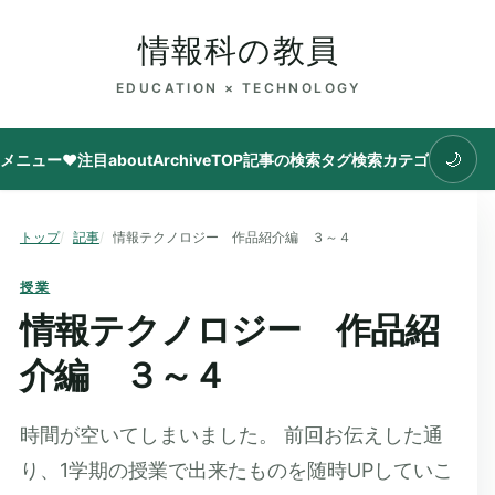
情報科の教員
EDUCATION × TECHNOLOGY
🌙
メニュー
♥注目
about
Archive
TOP
記事の検索
タグ
検索
カテゴリ
トップ
記事
情報テクノロジー 作品紹介編 ３～４
授業
情報テクノロジー 作品紹
介編 ３～４
時間が空いてしまいました。 前回お伝えした通
り、1学期の授業で出来たものを随時UPしていこ