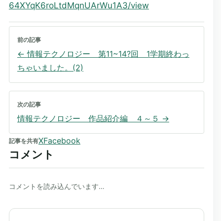
64XYqK6roLtdMqnUArWu1A3/view
前の記事
←
情報テクノロジー 第11~14?回 1学期終わっ
ちゃいました。(2)
次の記事
情報テクノロジー 作品紹介編 ４～５
→
X
Facebook
記事を共有
コメント
コメントを読み込んでいます…