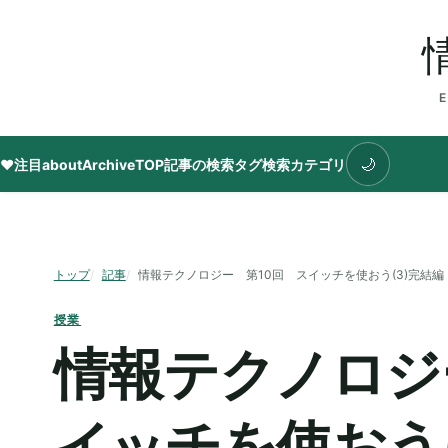
🌙
♥注目
about
Archive
TOP
記事の検索
タグ
検索
カテゴリ
トップ
記事
情報テクノロジー 第10回 スイッチを使おう(3)完結編
授業
情報テクノロジ
イッチを使おう(