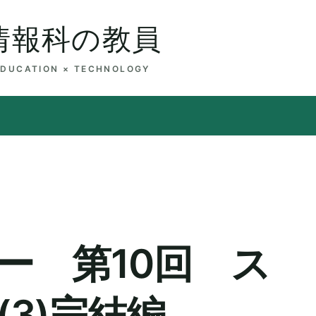
情報科の教員
EDUCATION × TECHNOLOGY
ー 第10回 ス
3)完結編