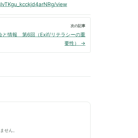
8IvTKgu_kcckjd4arNRg/view
次の記事
会と情報 第6回（Exif/リテラシーの重
要性）
→
きません。