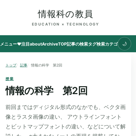
情報科の教員
EDUCATION × TECHNOLOGY
🌙
メニュー
♥注目
about
Archive
TOP
記事の検索
タグ
検索
カテゴリ
トップ
記事
情報の科学 第2回
授業
情報の科学 第2回
前回まではディジタル形式のなかでも、ベクタ画
像とラスタ画像の違い、 アウトラインフォント
とビットマップフォントの違い、などについて解