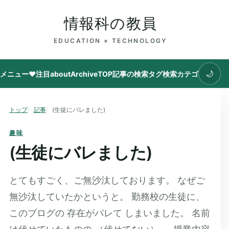
情報科の教員
EDUCATION × TECHNOLOGY
🌙
メニュー
♥注目
about
Archive
TOP
記事の検索
タグ
検索
カテゴリ
トップ
記事
(生徒にバレました)
趣味
(生徒にバレました)
とてもすごく、ご無沙汰しております。 なぜご
無沙汰していたかというと。 勤務校の生徒に、
このブログの 存在がバレて しまいました。 名前