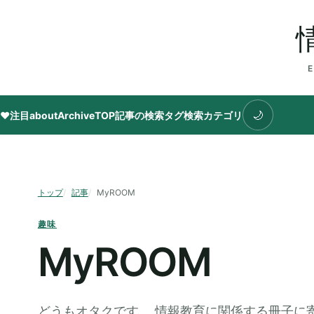
🌙
♥注目
about
Archive
TOP
記事の検索
タグ
検索
カテゴリ
トップ
記事
MyROOM
趣味
MyROOM
どうもオタクです。 情報教育に関係する冊子に