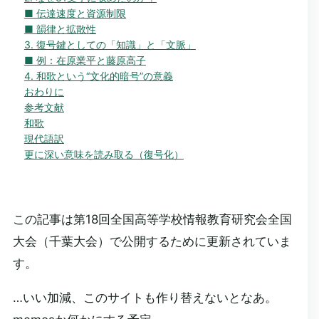
■ 伝達速度と資源制限
■ 韻律と拡散性
3. 復号鍵としての「知識」と「文脈」
■ 例：在原業平と藤原高子
4. 和歌という“文化的暗号”の意義
おわりに
参考文献
和歌
現代語訳
更に深い意味を読み取る（復号化）
この記事は第18回全国高等学校情報教育研究会全国
大会（千葉大会）で公開するために更新されていま
す。
…いい加減、このサイトも作り替えないとなあ。