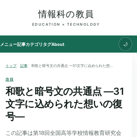
情報科の教員
EDUCATION × TECHNOLOGY
🌙
メニュー
記事
カテゴリ
タグ
About
トップ
記事
和歌と暗号文の共通点 —31文字に込められた想いの復号—
注目
和歌と暗号文の共通点 —31
文字に込められた想いの復
号—
この記事は第18回全国高等学校情報教育研究会